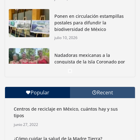
Ponen en circulación estampillas
postales para difundir la
biodiversidad de México
julio 10, 2026
Nadadoras mexicanas a la
conquista de la Isla Coronado por
una causa ambiental
junio 30, 2026
Con jornada informativa, Profepa y Humane World
for Animals buscan inhibir tráfico de aves
Popular
Recent
junio 15, 2026
Centros de reciclaje en México, cuántos hay y sus
Inauguran nuevo Embarcadero Cuemanco para
tipos
reactivar la zona lacustre de Xochimilco
junio 27, 2022
junio 4, 2026
¿Cómo cuidar la salud de la Madre Tierra?