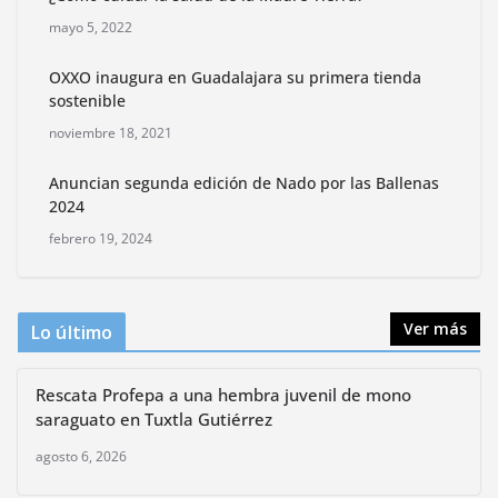
Rompe CDMX récords Reto Naturalista Urbano 2026 y
mayo 5, 2022
lidera la biodiversidad nacional
mayo 18, 2026
OXXO inaugura en Guadalajara su primera tienda
sostenible
noviembre 18, 2021
CDMX presenta rutas
bioculturales para promover
Anuncian segunda edición de Nado por las Ballenas
huertos urbanos y jardines
2024
polinizadores
agosto 4, 2026
febrero 19, 2024
Ver más
Lo último
Rescata Profepa a una hembra juvenil de mono
saraguato en Tuxtla Gutiérrez
agosto 6, 2026