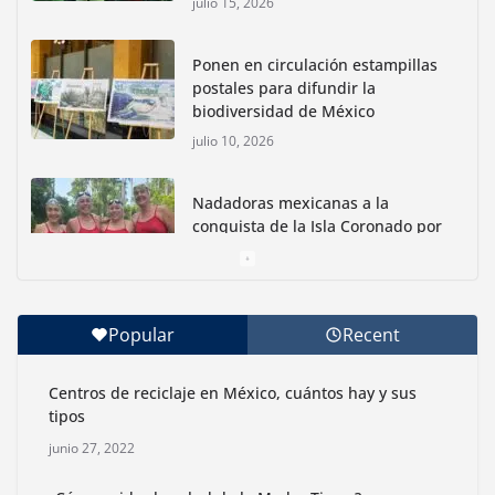
julio 15, 2026
Ponen en circulación estampillas
postales para difundir la
biodiversidad de México
julio 10, 2026
Nadadoras mexicanas a la
conquista de la Isla Coronado por
una causa ambiental
junio 30, 2026
Popular
Recent
Con jornada informativa, Profepa y Humane World
for Animals buscan inhibir tráfico de aves
Centros de reciclaje en México, cuántos hay y sus
junio 15, 2026
tipos
junio 27, 2022
Inauguran nuevo Embarcadero Cuemanco para
reactivar la zona lacustre de Xochimilco