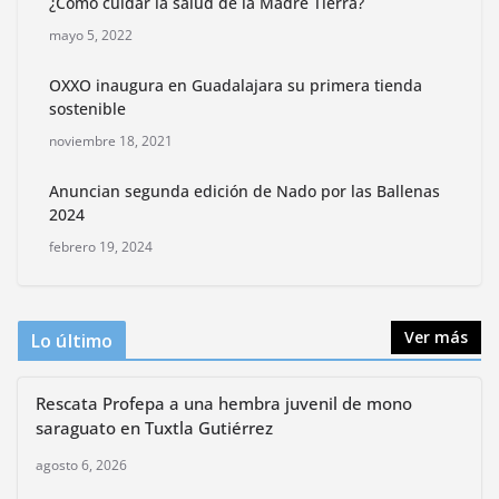
¿Cómo cuidar la salud de la Madre Tierra?
junio 4, 2026
mayo 5, 2022
Rompe CDMX récords Reto Naturalista Urbano 2026 y
OXXO inaugura en Guadalajara su primera tienda
lidera la biodiversidad nacional
sostenible
mayo 18, 2026
noviembre 18, 2021
Anuncian segunda edición de Nado por las Ballenas
CDMX presenta rutas
2024
bioculturales para promover
huertos urbanos y jardines
febrero 19, 2024
polinizadores
agosto 4, 2026
Ver más
Lo último
Rescata Profepa a una hembra juvenil de mono
saraguato en Tuxtla Gutiérrez
agosto 6, 2026