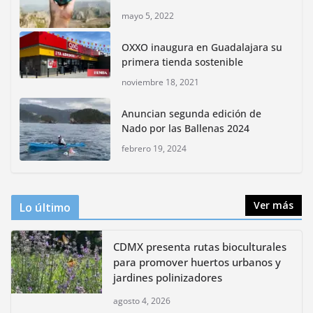
mayo 5, 2022
Rompe CDMX récords Reto Naturalista Urbano 2026 y
lidera la biodiversidad nacional
OXXO inaugura en Guadalajara su
mayo 18, 2026
primera tienda sostenible
noviembre 18, 2021
CDMX presenta rutas
Anuncian segunda edición de
bioculturales para promover
Nado por las Ballenas 2024
huertos urbanos y jardines
polinizadores
febrero 19, 2024
agosto 4, 2026
Ver más
Lo último
CDMX presenta rutas bioculturales
para promover huertos urbanos y
jardines polinizadores
agosto 4, 2026