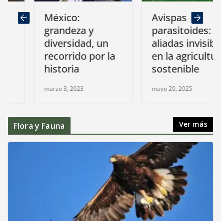
México:
Avispas
grandeza y
parasitoides:
diversidad, un
aliadas invisibles
recorrido por la
en la agricultura
historia
sostenible
marzo 3, 2023
mayo 20, 2025
Ver más
Flora y Fauna