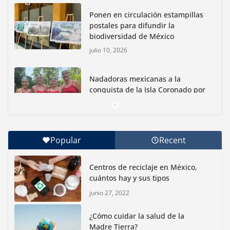
Ponen en circulación estampillas
postales para difundir la
biodiversidad de México
julio 10, 2026
Nadadoras mexicanas a la
conquista de la Isla Coronado por
una causa ambiental
junio 30, 2026
Popular
Recent
Con jornada informativa, Profepa y Humane World
for Animals buscan inhibir tráfico de aves
Centros de reciclaje en México,
junio 15, 2026
cuántos hay y sus tipos
junio 27, 2022
Inauguran nuevo Embarcadero Cuemanco para
reactivar la zona lacustre de Xochimilco
¿Cómo cuidar la salud de la
junio 4, 2026
Madre Tierra?