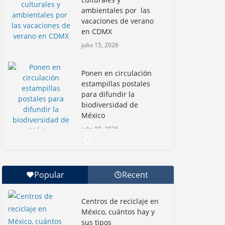
ambientales por las
vacaciones de verano
en CDMX
julio 15, 2026
Ponen en circulación
estampillas postales
para difundir la
biodiversidad de
México
julio 10, 2026
Nadadoras mexicanas
a la conquista de la
Popular
Recent
Isla Coronado por una
causa ambiental
Centros de reciclaje en
junio 30, 2026
México, cuántos hay y
sus tipos