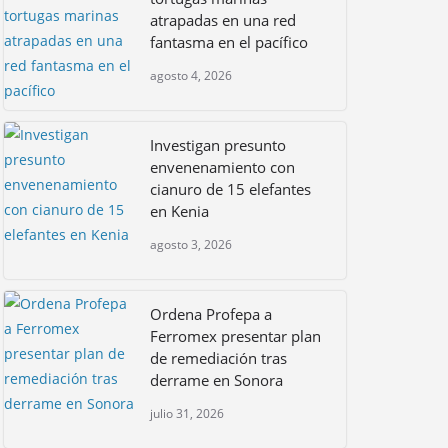
atrapadas en una red
fantasma en el pacífico
agosto 4, 2026
Investigan presunto
envenenamiento con
cianuro de 15 elefantes
en Kenia
agosto 3, 2026
Vaquita marina. Capacitan a nuevos
Ordena Profepa a
observadores comunitarios
Ferromex presentar plan
de remediación tras
julio 10, 2026
derrame en Sonora
julio 31, 2026