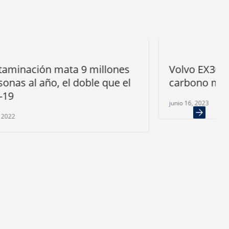
ones
Volvo EX30, el SUV con la huella de
e el
carbono más baja de la marca
junio 16, 2023