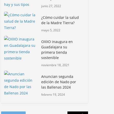
Con jornada
junio 27, 2022
informativa, Profepa y
Humane World for
¿Cómo cuidar la salud
Animals buscan inhibir
de la Madre Tierra?
tráfico de aves
mayo 5, 2022
junio 15, 2026
OXXO inaugura en
Inauguran nuevo
Guadalajara su
Embarcadero
primera tienda
Cuemanco para
sostenible
reactivar la zona
noviembre 18, 2021
lacustre de Xochimilco
junio 4, 2026
Anuncian segunda
edición de Nado por
las Ballenas 2024
Rompe CDMX récords
Reto Naturalista
febrero 19, 2024
Urbano 2026 y lidera la
biodiversidad nacional
mayo 18, 2026