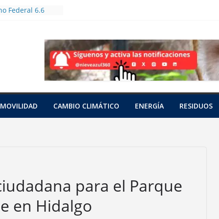
o Federal 6.6
es en Jornada
restación
tas bioculturales
ertos urbanos y
dores
n a tres tortugas
s en una red
cífico
nto
MOVILIDAD
CAMBIO CLIMÁTICO
ENERGÍA
RESIDUOS
on cianuro de 15
a
a una hembra
saraguato en
ciudadana para el Parque
je en Hidalgo