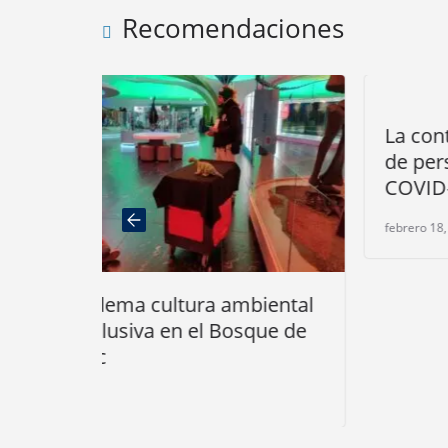
Recomendaciones
La contaminación mata 9 mill
de personas al año, el doble qu
COVID-19
febrero 18, 2022
 ambiental
 Bosque de