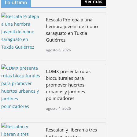
Ver más
Lo último
CDMX presenta rutas
Rescata Profepa a una
bioculturales para
promover huertos
hembra juvenil de mono
urbanos y jardines
saraguato en Tuxtla
polinizadores
Gutiérrez
agosto 4, 2026
agosto 6, 2026
CDMX presenta rutas
bioculturales para
promover huertos
urbanos y jardines
polinizadores
agosto 4, 2026
Rescatan y liberan a tres
tortugas marinas