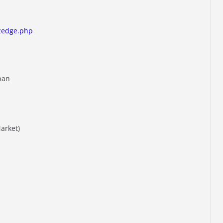
azedge.php
pan
arket)