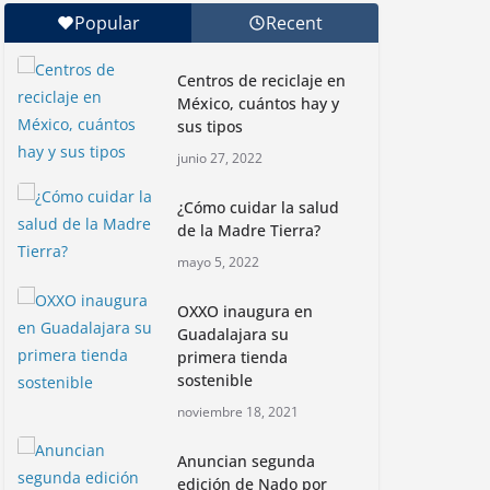
a la conquista de la
Popular
Recent
Isla Coronado por una
causa ambiental
Centros de reciclaje en
junio 30, 2026
México, cuántos hay y
sus tipos
Con jornada
junio 27, 2022
informativa, Profepa y
Humane World for
¿Cómo cuidar la salud
Animals buscan inhibir
de la Madre Tierra?
tráfico de aves
mayo 5, 2022
junio 15, 2026
OXXO inaugura en
Inauguran nuevo
Guadalajara su
Embarcadero
primera tienda
Cuemanco para
sostenible
reactivar la zona
noviembre 18, 2021
GrafTech Urges Stockholders to
lacustre de Xochimilco
Vote Today “FOR” the Board-
junio 4, 2026
Anuncian segunda
Recommended Nominees Using
edición de Nado por