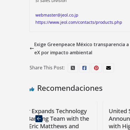
SI Sales Division
webmaster@jeol.co.jp
https://www.jeol.com/contacts/products.php
Exige Greenpeace México transparencia a
eX por impacto ambiental
Share This Post:
Recomendaciones
Technology
United States SailGP Team
am with the
Announces Innovative Partne
hews and
with High-End Robotic Pool