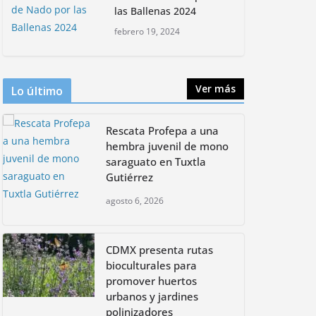
the WHITE Proxy Card
las Ballenas 2024
Rompe CDMX récords
Reto Naturalista
febrero 19, 2024
mayo 6, 2024
Urbano 2026 y lidera la
biodiversidad nacional
mayo 18, 2026
Ver más
Lo último
CDMX presenta rutas
Rescata Profepa a una
bioculturales para
promover huertos
hembra juvenil de mono
urbanos y jardines
saraguato en Tuxtla
polinizadores
Gutiérrez
agosto 4, 2026
agosto 6, 2026
CDMX presenta rutas
bioculturales para
promover huertos
urbanos y jardines
polinizadores