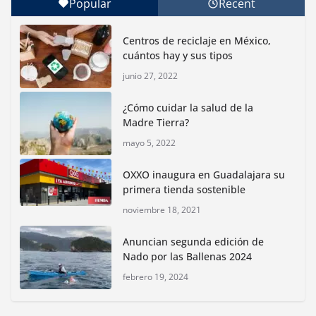
Popular
Recent
Con jornada informativa, Profepa y Humane World
for Animals buscan inhibir tráfico de aves
Centros de reciclaje en México,
junio 15, 2026
cuántos hay y sus tipos
junio 27, 2022
Inauguran nuevo Embarcadero Cuemanco para
reactivar la zona lacustre de Xochimilco
¿Cómo cuidar la salud de la
junio 4, 2026
Madre Tierra?
mayo 5, 2022
Rompe CDMX récords Reto Naturalista Urbano 2026 y
lidera la biodiversidad nacional
OXXO inaugura en Guadalajara su
mayo 18, 2026
primera tienda sostenible
noviembre 18, 2021
CDMX presenta rutas
Anuncian segunda edición de
bioculturales para promover
Nado por las Ballenas 2024
huertos urbanos y jardines
polinizadores
febrero 19, 2024
agosto 4, 2026