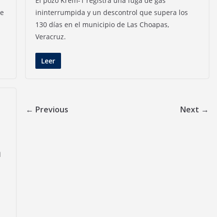
El pozo Krem-1 registra una fuga de gas
te
ininterrumpida y un descontrol que supera los
130 días en el municipio de Las Choapas,
Veracruz.
Leer
← Previous
Next →
a