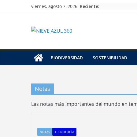
Skip
Reciente:
viernes, agosto 7, 2026
to
content
BIODIVERSIDAD
SOSTENIBILIDAD
Notas
Las notas más importantes del mundo en tema
NOTAS
TECNOLOGÍA