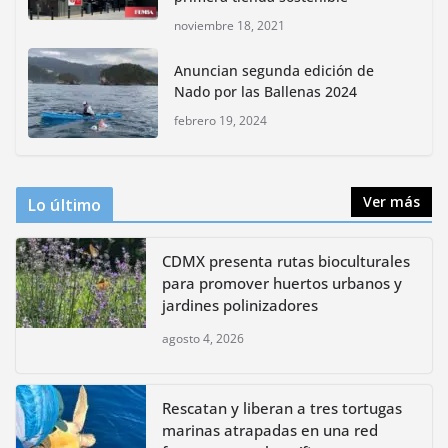
noviembre 18, 2021
CDMX presenta rutas
Anuncian segunda edición de
bioculturales para promover
Nado por las Ballenas 2024
huertos urbanos y jardines
polinizadores
febrero 19, 2024
agosto 4, 2026
Ver más
Lo último
CDMX presenta rutas bioculturales
para promover huertos urbanos y
jardines polinizadores
agosto 4, 2026
Rescatan y liberan a tres tortugas
marinas atrapadas en una red