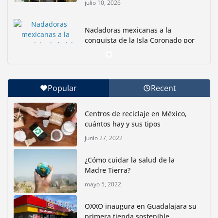
julio 10, 2026
Nadadoras mexicanas a la
conquista de la Isla Coronado por
una causa ambiental
junio 30, 2026
Popular
Recent
Con jornada informativa, Profepa y Humane World
for Animals buscan inhibir tráfico de aves
Centros de reciclaje en México,
junio 15, 2026
cuántos hay y sus tipos
junio 27, 2022
Inauguran nuevo Embarcadero Cuemanco para
reactivar la zona lacustre de Xochimilco
¿Cómo cuidar la salud de la
junio 4, 2026
Madre Tierra?
mayo 5, 2022
Rompe CDMX récords Reto Naturalista Urbano 2026 y
lidera la biodiversidad nacional
OXXO inaugura en Guadalajara su
mayo 18, 2026
primera tienda sostenible