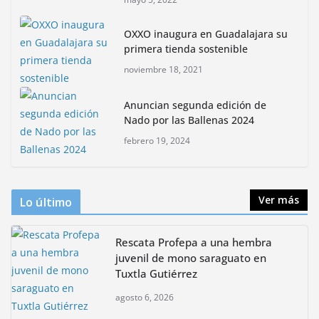
Rompe CDMX récords Reto Naturalista Urbano 2026 y
OXXO inaugura en Guadalajara su
lidera la biodiversidad nacional
primera tienda sostenible
mayo 18, 2026
noviembre 18, 2021
CDMX presenta rutas
Anuncian segunda edición de
bioculturales para promover
Nado por las Ballenas 2024
huertos urbanos y jardines
febrero 19, 2024
polinizadores
agosto 4, 2026
Ver más
Lo último
Rescata Profepa a una hembra
juvenil de mono saraguato en
Tuxtla Gutiérrez
agosto 6, 2026