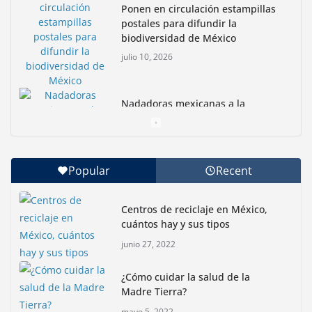
Ponen en circulación estampillas
postales para difundir la
biodiversidad de México
julio 10, 2026
Nadadoras mexicanas a la
conquista de la Isla Coronado por
una causa ambiental
junio 30, 2026
Popular
Recent
Con jornada informativa, Profepa y Humane World
for Animals buscan inhibir tráfico de aves
Centros de reciclaje en México,
cuántos hay y sus tipos
junio 15, 2026
junio 27, 2022
Inauguran nuevo Embarcadero Cuemanco para
¿Cómo cuidar la salud de la
reactivar la zona lacustre de Xochimilco
Madre Tierra?
junio 4, 2026
mayo 5, 2022