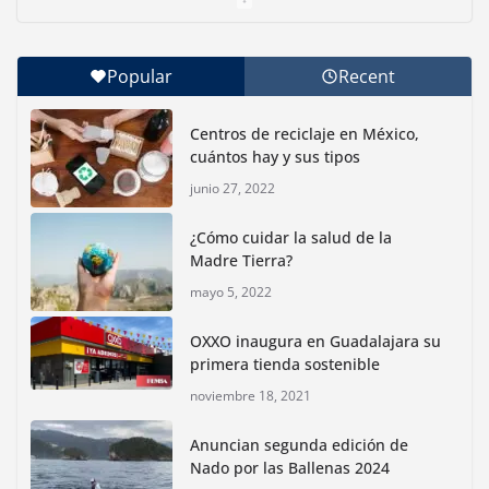
junio 30, 2026
Popular
Recent
Con jornada informativa, Profepa y Humane World
for Animals buscan inhibir tráfico de aves
Centros de reciclaje en México,
junio 15, 2026
cuántos hay y sus tipos
junio 27, 2022
Inauguran nuevo Embarcadero Cuemanco para
reactivar la zona lacustre de Xochimilco
¿Cómo cuidar la salud de la
junio 4, 2026
Madre Tierra?
mayo 5, 2022
Rompe CDMX récords Reto Naturalista Urbano 2026 y
lidera la biodiversidad nacional
OXXO inaugura en Guadalajara su
mayo 18, 2026
primera tienda sostenible
noviembre 18, 2021
CDMX presenta rutas
Anuncian segunda edición de
bioculturales para promover
Nado por las Ballenas 2024
huertos urbanos y jardines