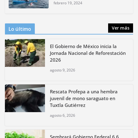
polinizadores
febrero 19, 2024
agosto 4, 2026
Ver más
Lo último
El Gobierno de México inicia la
Jornada Nacional de Reforestación
2026
agosto 9, 2026
Rescata Profepa a una hembra
juvenil de mono saraguato en
Tuxtla Gutiérrez
agosto 6, 2026
Sembrará Gobierno Federal 6.6