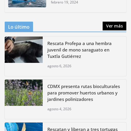
polinizadores
febrero 19, 2024
agosto 4, 2026
Ver más
Lo último
Rescata Profepa a una hembra
juvenil de mono saraguato en
Tuxtla Gutiérrez
agosto 6, 2026
CDMX presenta rutas bioculturales
para promover huertos urbanos y
jardines polinizadores
agosto 4, 2026
Rescatan y liberan a tres tortugas