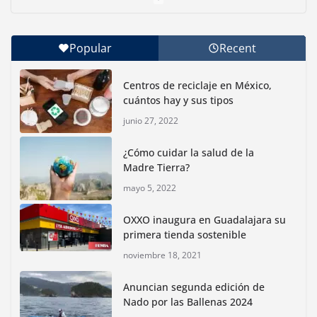
junio 30, 2026
Popular
Recent
Con jornada informativa, Profepa y Humane World
for Animals buscan inhibir tráfico de aves
Centros de reciclaje en México,
junio 15, 2026
cuántos hay y sus tipos
junio 27, 2022
Inauguran nuevo Embarcadero Cuemanco para
reactivar la zona lacustre de Xochimilco
¿Cómo cuidar la salud de la
junio 4, 2026
Madre Tierra?
mayo 5, 2022
Rompe CDMX récords Reto Naturalista Urbano 2026 y
lidera la biodiversidad nacional
OXXO inaugura en Guadalajara su
mayo 18, 2026
primera tienda sostenible
noviembre 18, 2021
CDMX presenta rutas
Anuncian segunda edición de
bioculturales para promover
Nado por las Ballenas 2024
huertos urbanos y jardines