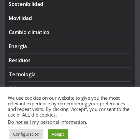
Sostenibilidad
Movilidad
Cambio climático
Energía
Residuos
Tecnología
Cultura
We use cookies on our website to give you the most
relevant experience by remembering your preferences
and repeat visits. By clicking “Accept”, you consent to the
use of ALL the cookies.
Do not sell my personal information
.
Copyright © 2026
NIEVE AZUL 360
. All rights reserved.
Configuración
Accept
Theme:
ColorMag Pro
by ThemeGrill. Powered by
WordPress
.