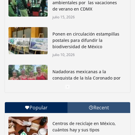
ambientales por las vacaciones
de verano en CDMX
julio 15, 2026
Ponen en circulación estampillas
postales para difundir la
biodiversidad de México
julio 10, 2026
Nadadoras mexicanas a la
conquista de la Isla Coronado por
una causa ambiental
junio 30, 2026
Popular
Recent
Con jornada informativa, Profepa y Humane World
for Animals buscan inhibir tráfico de aves
Centros de reciclaje en México,
junio 15, 2026
cuántos hay y sus tipos