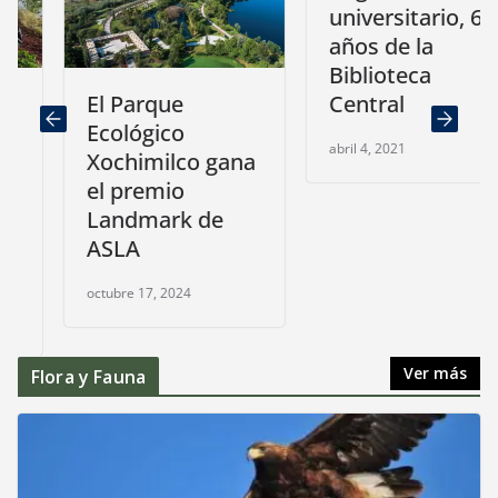
universitario, 65
años de la
Biblioteca
Central
El Parque
Ecológico
abril 4, 2021
Xochimilco gana
el premio
Landmark de
ASLA
octubre 17, 2024
Ver más
Flora y Fauna