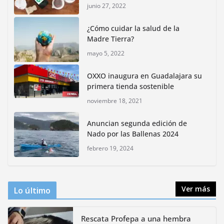
junio 27, 2022
Inauguran nuevo Embarcadero Cuemanco para
reactivar la zona lacustre de Xochimilco
¿Cómo cuidar la salud de la
junio 4, 2026
Madre Tierra?
mayo 5, 2022
Rompe CDMX récords Reto Naturalista Urbano 2026 y
lidera la biodiversidad nacional
OXXO inaugura en Guadalajara su
mayo 18, 2026
primera tienda sostenible
noviembre 18, 2021
CDMX presenta rutas
Anuncian segunda edición de
bioculturales para promover
Nado por las Ballenas 2024
huertos urbanos y jardines
polinizadores
febrero 19, 2024
agosto 4, 2026
Ver más
Lo último
Rescata Profepa a una hembra