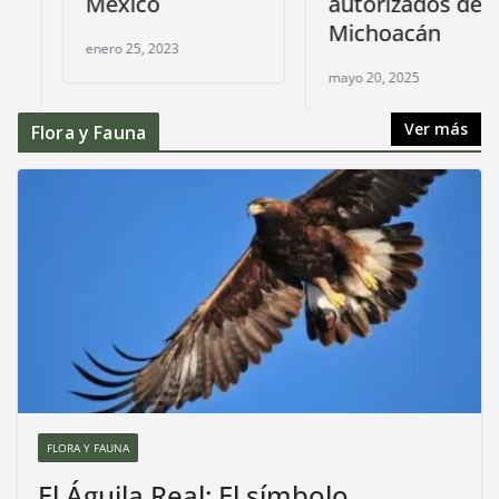
México
autorizados de
Michoacán
enero 25, 2023
mayo 20, 2025
Ver más
Flora y Fauna
FLORA Y FAUNA
El Águila Real: El símbolo