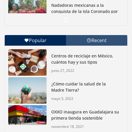
Nadadoras mexicanas a la
conquista de la Isla Coronado por
una causa ambiental
junio 30, 2026
Popular
Recent
Con jornada informativa, Profepa y Humane World
for Animals buscan inhibir tráfico de aves
Centros de reciclaje en México,
junio 15, 2026
cuántos hay y sus tipos
junio 27, 2022
Inauguran nuevo Embarcadero Cuemanco para
reactivar la zona lacustre de Xochimilco
¿Cómo cuidar la salud de la
junio 4, 2026
Madre Tierra?
mayo 5, 2022
Rompe CDMX récords Reto Naturalista Urbano 2026 y
lidera la biodiversidad nacional
OXXO inaugura en Guadalajara su
mayo 18, 2026
primera tienda sostenible
noviembre 18, 2021