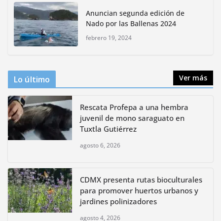
CDMX presenta rutas
Anuncian segunda edición de
bioculturales para promover
Nado por las Ballenas 2024
huertos urbanos y jardines
polinizadores
febrero 19, 2024
agosto 4, 2026
Ver más
Lo último
Rescata Profepa a una hembra
juvenil de mono saraguato en
Tuxtla Gutiérrez
agosto 6, 2026
CDMX presenta rutas bioculturales
para promover huertos urbanos y
jardines polinizadores
agosto 4, 2026