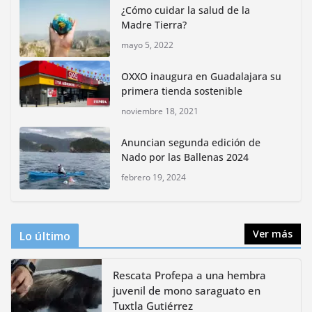
¿Cómo cuidar la salud de la
junio 4, 2026
Madre Tierra?
mayo 5, 2022
Rompe CDMX récords Reto Naturalista Urbano 2026 y
lidera la biodiversidad nacional
OXXO inaugura en Guadalajara su
mayo 18, 2026
primera tienda sostenible
noviembre 18, 2021
CDMX presenta rutas
Anuncian segunda edición de
bioculturales para promover
Nado por las Ballenas 2024
huertos urbanos y jardines
polinizadores
febrero 19, 2024
agosto 4, 2026
Ver más
Lo último
Rescata Profepa a una hembra
juvenil de mono saraguato en
Tuxtla Gutiérrez