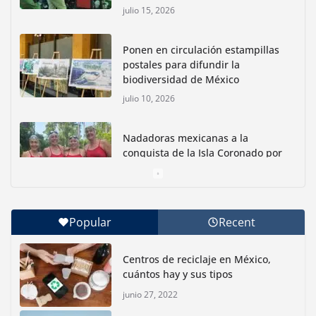
julio 15, 2026
Ponen en circulación estampillas
postales para difundir la
biodiversidad de México
julio 10, 2026
Nadadoras mexicanas a la
conquista de la Isla Coronado por
una causa ambiental
junio 30, 2026
Popular
Recent
Con jornada informativa, Profepa y Humane World
for Animals buscan inhibir tráfico de aves
Centros de reciclaje en México,
junio 15, 2026
cuántos hay y sus tipos
junio 27, 2022
Inauguran nuevo Embarcadero Cuemanco para
reactivar la zona lacustre de Xochimilco