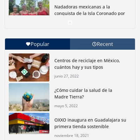
Nadadoras mexicanas a la
conquista de la Isla Coronado por
una causa ambiental
junio 30, 2026
Popular
Recent
Con jornada informativa, Profepa y Humane World
for Animals buscan inhibir tráfico de aves
Centros de reciclaje en México,
junio 15, 2026
cuántos hay y sus tipos
junio 27, 2022
Inauguran nuevo Embarcadero Cuemanco para
reactivar la zona lacustre de Xochimilco
¿Cómo cuidar la salud de la
junio 4, 2026
Madre Tierra?
mayo 5, 2022
Rompe CDMX récords Reto Naturalista Urbano 2026 y
lidera la biodiversidad nacional
OXXO inaugura en Guadalajara su
mayo 18, 2026
primera tienda sostenible
noviembre 18, 2021