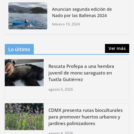
CDMX presenta rutas
Anuncian segunda edición de
bioculturales para promover
Nado por las Ballenas 2024
huertos urbanos y jardines
polinizadores
febrero 19, 2024
agosto 4, 2026
Ver más
Lo último
Rescata Profepa a una hembra
juvenil de mono saraguato en
Tuxtla Gutiérrez
agosto 6, 2026
CDMX presenta rutas bioculturales
para promover huertos urbanos y
jardines polinizadores
agosto 4, 2026