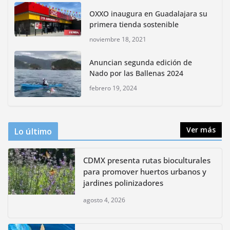
lidera la biodiversidad nacional
OXXO inaugura en Guadalajara su
mayo 18, 2026
primera tienda sostenible
noviembre 18, 2021
CDMX presenta rutas
Anuncian segunda edición de
bioculturales para promover
Nado por las Ballenas 2024
huertos urbanos y jardines
polinizadores
febrero 19, 2024
agosto 4, 2026
Ver más
Lo último
CDMX presenta rutas bioculturales
para promover huertos urbanos y
jardines polinizadores
agosto 4, 2026