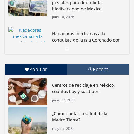
postales para difundir la
biodiversidad de México
julio 10, 2026
Nadadoras mexicanas a la
conquista de la Isla Coronado por
una causa ambiental
junio 30, 2026
Popular
Recent
Con jornada informativa, Profepa y Humane World
for Animals buscan inhibir tráfico de aves
Centros de reciclaje en México,
junio 15, 2026
cuántos hay y sus tipos
junio 27, 2022
Inauguran nuevo Embarcadero Cuemanco para
reactivar la zona lacustre de Xochimilco
¿Cómo cuidar la salud de la
junio 4, 2026
Madre Tierra?
mayo 5, 2022
Rompe CDMX récords Reto Naturalista Urbano 2026 y