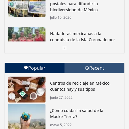
postales para difundir la
biodiversidad de México
julio 10, 2026
Nadadoras mexicanas a la
conquista de la Isla Coronado por
una causa ambiental
junio 30, 2026
Popular
Recent
Con jornada informativa, Profepa y Humane World
for Animals buscan inhibir tráfico de aves
Centros de reciclaje en México,
junio 15, 2026
cuántos hay y sus tipos
junio 27, 2022
Inauguran nuevo Embarcadero Cuemanco para
reactivar la zona lacustre de Xochimilco
¿Cómo cuidar la salud de la
junio 4, 2026
Madre Tierra?
mayo 5, 2022