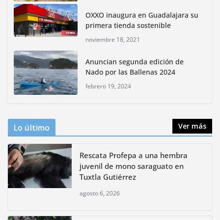
Rompe CDMX récords Reto Naturalista Urbano 2026 y
lidera la biodiversidad nacional
OXXO inaugura en Guadalajara su
mayo 18, 2026
primera tienda sostenible
noviembre 18, 2021
CDMX presenta rutas
Anuncian segunda edición de
bioculturales para promover
Nado por las Ballenas 2024
huertos urbanos y jardines
polinizadores
febrero 19, 2024
agosto 4, 2026
Ver más
Lo último
Rescata Profepa a una hembra
juvenil de mono saraguato en
Tuxtla Gutiérrez
agosto 6, 2026