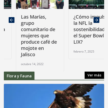
Las Marías,
¿Cómo impulsa
grupo
la NFL la
comunitario de
sostenibilidad en
mujeres que
el Super Bowl
produce café de
LIX?
mojote en
febrero 7, 2025
Jalisco
octubre 14, 2022
Ver más
Flora y Fauna