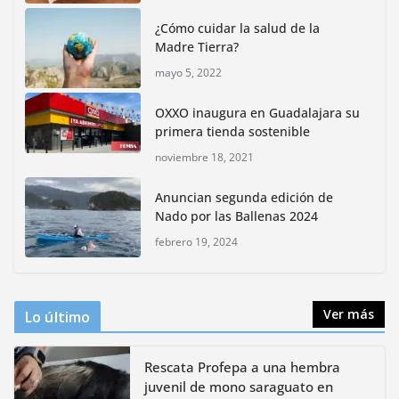
reactivar la zona lacustre de Xochimilco
¿Cómo cuidar la salud de la
junio 4, 2026
Madre Tierra?
mayo 5, 2022
Rompe CDMX récords Reto Naturalista Urbano 2026 y
lidera la biodiversidad nacional
OXXO inaugura en Guadalajara su
mayo 18, 2026
primera tienda sostenible
noviembre 18, 2021
CDMX presenta rutas
Anuncian segunda edición de
bioculturales para promover
Nado por las Ballenas 2024
huertos urbanos y jardines
polinizadores
febrero 19, 2024
agosto 4, 2026
Ver más
Lo último
Rescata Profepa a una hembra
juvenil de mono saraguato en