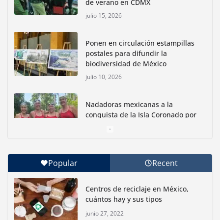
de verano en CDMX
julio 15, 2026
Ponen en circulación estampillas
postales para difundir la
biodiversidad de México
julio 10, 2026
Nadadoras mexicanas a la
conquista de la Isla Coronado por
una causa ambiental
junio 30, 2026
Popular
Recent
Con jornada informativa, Profepa y Humane World
for Animals buscan inhibir tráfico de aves
Centros de reciclaje en México,
junio 15, 2026
cuántos hay y sus tipos
junio 27, 2022
Inauguran nuevo Embarcadero Cuemanco para