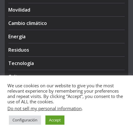
Movilidad
Cambio climático
Energía
Residuos
Tecnología
Cultura
We use cookies on our website to give you the most
relevant experience by remembering your preferences
and repeat visits. By clicking “Accept”, you consent to the
use of ALL the cookies.
Do not sell my personal information
.
Copyright © 2026
NIEVE AZUL 360
. All rights reserved.
Configuración
Accept
Theme:
ColorMag Pro
by ThemeGrill. Powered by
WordPress
.