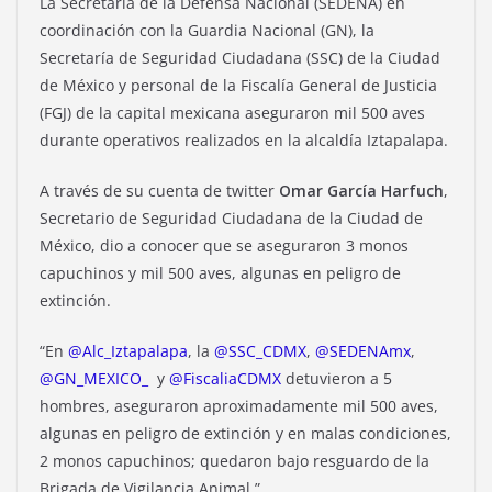
La Secretaría de la Defensa Nacional (SEDENA) en
coordinación con la Guardia Nacional (GN), la
Secretaría de Seguridad Ciudadana (SSC) de la Ciudad
de México y personal de la Fiscalía General de Justicia
(FGJ) de la capital mexicana aseguraron mil 500 aves
durante operativos realizados en la alcaldía Iztapalapa.
A través de su cuenta de twitter
Omar García Harfuch
,
Secretario de Seguridad Ciudadana de la Ciudad de
México, dio a conocer que se aseguraron 3 monos
capuchinos y mil 500 aves, algunas en peligro de
extinción.
“En
@Alc_Iztapalapa
, la
@SSC_CDMX
,
@SEDENAmx
,
@GN_MEXICO_
y
@FiscaliaCDMX
detuvieron a 5
hombres, aseguraron aproximadamente mil 500 aves,
algunas en peligro de extinción y en malas condiciones,
2 monos capuchinos; quedaron bajo resguardo de la
Brigada de Vigilancia Animal.”