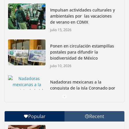
Impulsan actividades culturales y
ambientales por las vacaciones
de verano en CDMX
julio 15, 2026
Ponen en circulación estampillas
postales para difundir la
biodiversidad de México
julio 10, 2026
Nadadoras mexicanas a la
conquista de la Isla Coronado por
una causa ambiental
junio 30, 2026
Popular
Recent
Con jornada informativa, Profepa y Humane World
for Animals buscan inhibir tráfico de aves