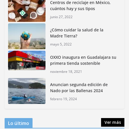
Centros de reciclaje en México,
junio 15, 2026
cuántos hay y sus tipos
junio 27, 2022
Inauguran nuevo Embarcadero Cuemanco para
reactivar la zona lacustre de Xochimilco
¿Cómo cuidar la salud de la
junio 4, 2026
Madre Tierra?
mayo 5, 2022
Rompe CDMX récords Reto Naturalista Urbano 2026 y
lidera la biodiversidad nacional
OXXO inaugura en Guadalajara su
mayo 18, 2026
primera tienda sostenible
noviembre 18, 2021
CDMX presenta rutas
Anuncian segunda edición de
bioculturales para promover
Nado por las Ballenas 2024
huertos urbanos y jardines
polinizadores
febrero 19, 2024
agosto 4, 2026
Ver más
Lo último