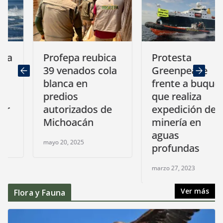
Profepa reubica
Protesta
39 venados cola
Greenpeace
blanca en
frente a buque
predios
que realiza
autorizados de
expedición de
Michoacán
minería en
aguas
mayo 20, 2025
profundas
marzo 27, 2023
Ver más
Flora y Fauna