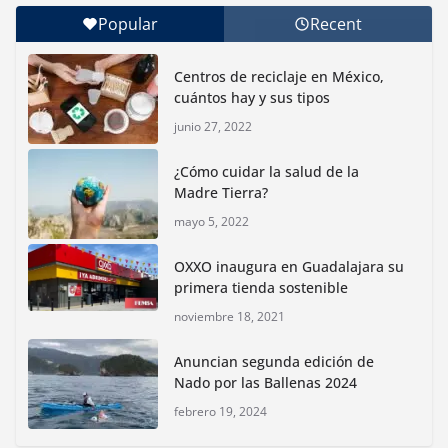
Popular
Recent
Con jornada informativa, Profepa y Humane World
for Animals buscan inhibir tráfico de aves
Centros de reciclaje en México,
junio 15, 2026
cuántos hay y sus tipos
junio 27, 2022
Inauguran nuevo Embarcadero Cuemanco para
reactivar la zona lacustre de Xochimilco
¿Cómo cuidar la salud de la
junio 4, 2026
Madre Tierra?
mayo 5, 2022
Rompe CDMX récords Reto Naturalista Urbano 2026 y
lidera la biodiversidad nacional
OXXO inaugura en Guadalajara su
mayo 18, 2026
primera tienda sostenible
noviembre 18, 2021
CDMX presenta rutas
Anuncian segunda edición de
bioculturales para promover
Nado por las Ballenas 2024
huertos urbanos y jardines
polinizadores
febrero 19, 2024
agosto 4, 2026