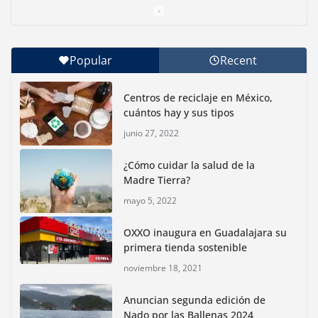
una causa ambiental
junio 30, 2026
Popular
Recent
Con jornada informativa, Profepa y Humane World
for Animals buscan inhibir tráfico de aves
Centros de reciclaje en México,
junio 15, 2026
cuántos hay y sus tipos
junio 27, 2022
Inauguran nuevo Embarcadero Cuemanco para
reactivar la zona lacustre de Xochimilco
¿Cómo cuidar la salud de la
junio 4, 2026
Madre Tierra?
mayo 5, 2022
Rompe CDMX récords Reto Naturalista Urbano 2026 y
lidera la biodiversidad nacional
OXXO inaugura en Guadalajara su
mayo 18, 2026
primera tienda sostenible
noviembre 18, 2021
CDMX presenta rutas
Anuncian segunda edición de
bioculturales para promover
Nado por las Ballenas 2024
huertos urbanos y jardines