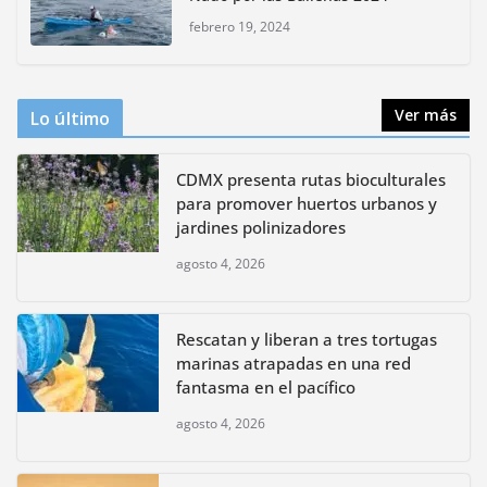
polinizadores
febrero 19, 2024
agosto 4, 2026
Ver más
Lo último
CDMX presenta rutas bioculturales
para promover huertos urbanos y
jardines polinizadores
agosto 4, 2026
Rescatan y liberan a tres tortugas
marinas atrapadas en una red
fantasma en el pacífico
agosto 4, 2026