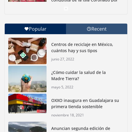
una causa ambiental
junio 30, 2026
Popular
Recent
Con jornada informativa, Profepa y Humane World
for Animals buscan inhibir tráfico de aves
Centros de reciclaje en México,
junio 15, 2026
cuántos hay y sus tipos
junio 27, 2022
Inauguran nuevo Embarcadero Cuemanco para
reactivar la zona lacustre de Xochimilco
¿Cómo cuidar la salud de la
junio 4, 2026
Madre Tierra?
mayo 5, 2022
Rompe CDMX récords Reto Naturalista Urbano 2026 y
lidera la biodiversidad nacional
OXXO inaugura en Guadalajara su
mayo 18, 2026
primera tienda sostenible
noviembre 18, 2021
CDMX presenta rutas
Anuncian segunda edición de
bioculturales para promover