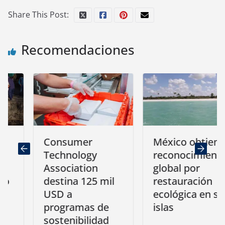
Share This Post:
Recomendaciones
Consumer
México obtiene
Technology
reconocimiento
Association
global por
destina 125 mil
restauración
USD a
ecológica en sus
programas de
islas
sostenibilidad