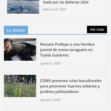
Nado por las Ballenas 2024
huertos urbanos y jardines
polinizadores
febrero 19, 2024
agosto 4, 2026
Ver más
Lo último
Rescata Profepa a una hembra
juvenil de mono saraguato en
Tuxtla Gutiérrez
agosto 6, 2026
CDMX presenta rutas bioculturales
para promover huertos urbanos y
jardines polinizadores
agosto 4, 2026