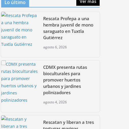
Ver más
Lo último
CDMX presenta rutas
Rescata Profepa a una
bioculturales para
promover huertos
hembra juvenil de mono
urbanos y jardines
saraguato en Tuxtla
polinizadores
Gutiérrez
agosto 4, 2026
agosto 6, 2026
CDMX presenta rutas
bioculturales para
promover huertos
urbanos y jardines
polinizadores
agosto 4, 2026
Rescatan y liberan a tres
tortugas marinas