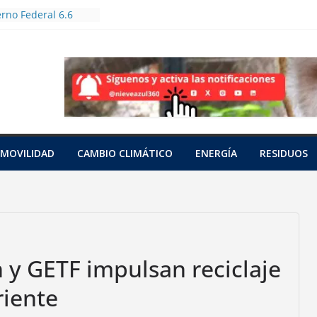
rno Federal 6.6
oles en Jornada
forestación
utas bioculturales
huertos urbanos y
zadores
an a tres tortugas
das en una red
pacífico
unto
MOVILIDAD
CAMBIO CLIMÁTICO
ENERGÍA
RESIDUOS
 con cianuro de 15
nia
a a una hembra
o saraguato en
z
 y GETF impulsan reciclaje
riente