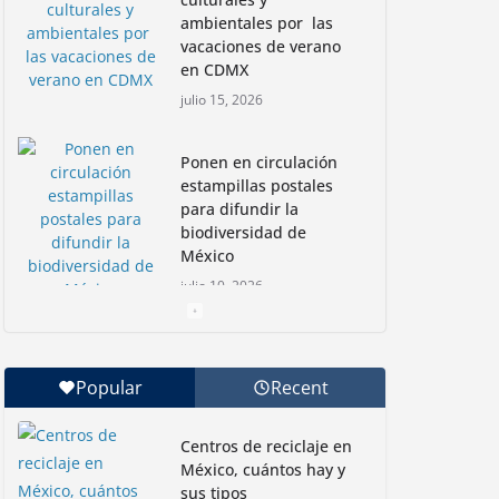
ambientales por las
vacaciones de verano
en CDMX
julio 15, 2026
Ponen en circulación
estampillas postales
para difundir la
biodiversidad de
México
julio 10, 2026
Nadadoras mexicanas
a la conquista de la
Popular
Recent
Isla Coronado por una
causa ambiental
Centros de reciclaje en
junio 30, 2026
México, cuántos hay y
sus tipos