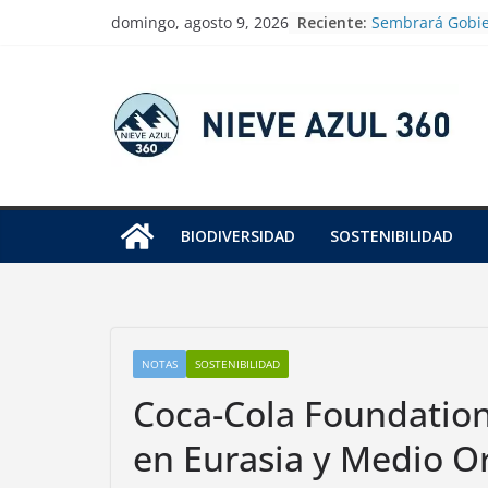
Skip
Reciente:
Sembrará Gobie
domingo, agosto 9, 2026
to
millones de árb
Nacional de Re
content
CDMX presenta r
para promover 
jardines polini
Rescatan y liber
marinas atrapa
fantasma en el 
Investigan pres
BIODIVERSIDAD
SOSTENIBILIDAD
envenenamiento
elefantes en Ke
Rescata Profep
juvenil de mon
Tuxtla Gutiérre
NOTAS
SOSTENIBILIDAD
Coca-Cola Foundation
en Eurasia y Medio O