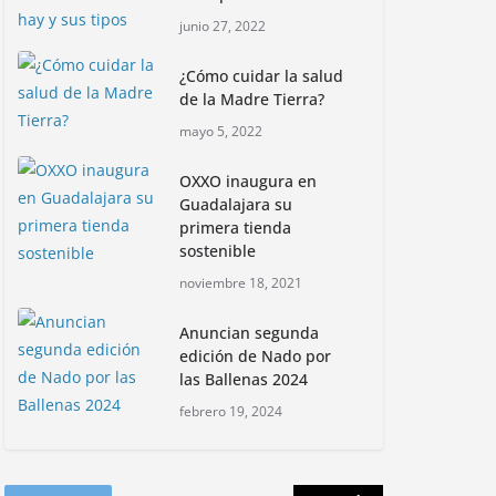
Con jornada
junio 27, 2022
informativa, Profepa y
Humane World for
¿Cómo cuidar la salud
Animals buscan inhibir
de la Madre Tierra?
tráfico de aves
mayo 5, 2022
junio 15, 2026
OXXO inaugura en
Inauguran nuevo
Guadalajara su
Embarcadero
primera tienda
Cuemanco para
sostenible
reactivar la zona
noviembre 18, 2021
lacustre de Xochimilco
Restauran suelos para prevención
junio 4, 2026
de incendios forestales en Jalisco
Anuncian segunda
edición de Nado por
noviembre 16, 2022
las Ballenas 2024
Rompe CDMX récords
Reto Naturalista
febrero 19, 2024
Urbano 2026 y lidera la
biodiversidad nacional
mayo 18, 2026