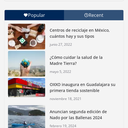
junio 30, 2026
Popular
Recent
Con jornada informativa, Profepa y Humane World
for Animals buscan inhibir tráfico de aves
Centros de reciclaje en México,
junio 15, 2026
cuántos hay y sus tipos
junio 27, 2022
Inauguran nuevo Embarcadero Cuemanco para
reactivar la zona lacustre de Xochimilco
¿Cómo cuidar la salud de la
junio 4, 2026
Madre Tierra?
mayo 5, 2022
Rompe CDMX récords Reto Naturalista Urbano 2026 y
lidera la biodiversidad nacional
OXXO inaugura en Guadalajara su
mayo 18, 2026
primera tienda sostenible
noviembre 18, 2021
CDMX presenta rutas
Anuncian segunda edición de
bioculturales para promover
Nado por las Ballenas 2024
huertos urbanos y jardines
polinizadores
febrero 19, 2024