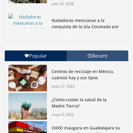
julio 10, 2026
Nadadoras mexicanas a la
conquista de la Isla Coronado por
una causa ambiental
junio 30, 2026
Popular
Recent
Con jornada informativa, Profepa y Humane World
for Animals buscan inhibir tráfico de aves
Centros de reciclaje en México,
junio 15, 2026
cuántos hay y sus tipos
junio 27, 2022
Inauguran nuevo Embarcadero Cuemanco para
reactivar la zona lacustre de Xochimilco
¿Cómo cuidar la salud de la
junio 4, 2026
Madre Tierra?
mayo 5, 2022
Rompe CDMX récords Reto Naturalista Urbano 2026 y
lidera la biodiversidad nacional
OXXO inaugura en Guadalajara su