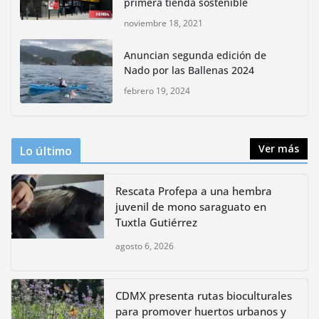
mayo 18, 2026
primera tienda sostenible
noviembre 18, 2021
CDMX presenta rutas
Anuncian segunda edición de
bioculturales para promover
Nado por las Ballenas 2024
huertos urbanos y jardines
polinizadores
febrero 19, 2024
agosto 4, 2026
Ver más
Lo último
Rescata Profepa a una hembra
juvenil de mono saraguato en
Tuxtla Gutiérrez
agosto 6, 2026
CDMX presenta rutas bioculturales
para promover huertos urbanos y