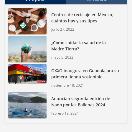
Con jornada informativa, Profepa y Humane World
for Animals buscan inhibir tráfico de aves
Centros de reciclaje en México,
junio 15, 2026
cuántos hay y sus tipos
junio 27, 2022
Inauguran nuevo Embarcadero Cuemanco para
reactivar la zona lacustre de Xochimilco
¿Cómo cuidar la salud de la
junio 4, 2026
Madre Tierra?
mayo 5, 2022
Rompe CDMX récords Reto Naturalista Urbano 2026 y
lidera la biodiversidad nacional
OXXO inaugura en Guadalajara su
mayo 18, 2026
primera tienda sostenible
noviembre 18, 2021
CDMX presenta rutas
Anuncian segunda edición de
bioculturales para promover
Nado por las Ballenas 2024
huertos urbanos y jardines
polinizadores
febrero 19, 2024
agosto 4, 2026