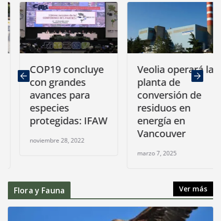
COP19 concluye
Veolia operará la
con grandes
planta de
avances para
conversión de
especies
residuos en
protegidas: IFAW
energía en
Vancouver
noviembre 28, 2022
marzo 7, 2025
Ver más
Flora y Fauna