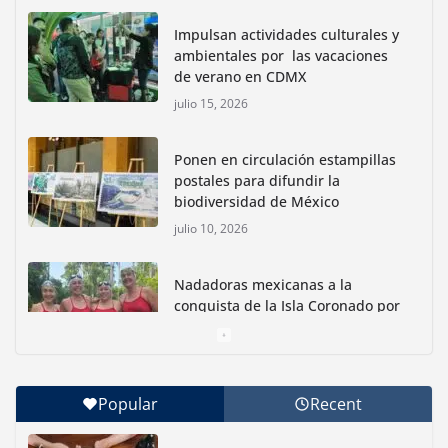
Impulsan actividades culturales y
ambientales por las vacaciones
de verano en CDMX
julio 15, 2026
Ponen en circulación estampillas
postales para difundir la
biodiversidad de México
julio 10, 2026
Nadadoras mexicanas a la
conquista de la Isla Coronado por
una causa ambiental
junio 30, 2026
Popular
Recent
Con jornada informativa, Profepa y Humane World
for Animals buscan inhibir tráfico de aves