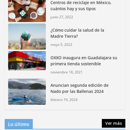
Centros de reciclaje en México,
junio 15, 2026
cuántos hay y sus tipos
junio 27, 2022
Inauguran nuevo Embarcadero Cuemanco para
reactivar la zona lacustre de Xochimilco
¿Cómo cuidar la salud de la
junio 4, 2026
Madre Tierra?
mayo 5, 2022
Rompe CDMX récords Reto Naturalista Urbano 2026 y
lidera la biodiversidad nacional
OXXO inaugura en Guadalajara su
mayo 18, 2026
primera tienda sostenible
noviembre 18, 2021
CDMX presenta rutas
Anuncian segunda edición de
bioculturales para promover
Nado por las Ballenas 2024
huertos urbanos y jardines
polinizadores
febrero 19, 2024
agosto 4, 2026
Ver más
Lo último