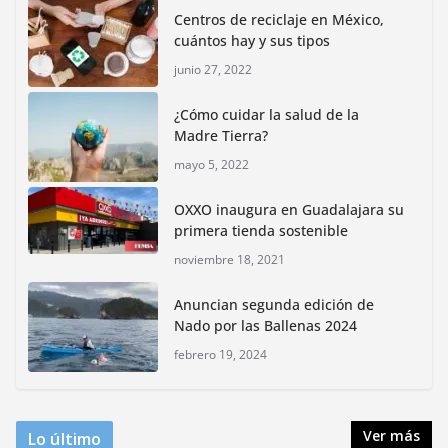
Centros de reciclaje en México,
junio 15, 2026
cuántos hay y sus tipos
junio 27, 2022
Inauguran nuevo Embarcadero Cuemanco para
reactivar la zona lacustre de Xochimilco
¿Cómo cuidar la salud de la
junio 4, 2026
Madre Tierra?
mayo 5, 2022
Rompe CDMX récords Reto Naturalista Urbano 2026 y
lidera la biodiversidad nacional
OXXO inaugura en Guadalajara su
mayo 18, 2026
primera tienda sostenible
noviembre 18, 2021
CDMX presenta rutas
Anuncian segunda edición de
bioculturales para promover
Nado por las Ballenas 2024
huertos urbanos y jardines
polinizadores
febrero 19, 2024
agosto 4, 2026
Ver más
Lo último