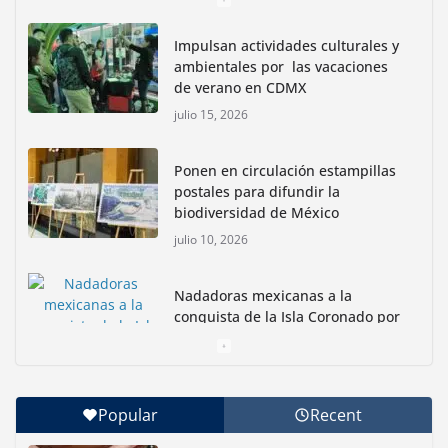
Impulsan actividades culturales y
ambientales por las vacaciones
de verano en CDMX
julio 15, 2026
Ponen en circulación estampillas
postales para difundir la
biodiversidad de México
julio 10, 2026
Nadadoras mexicanas a la
conquista de la Isla Coronado por
una causa ambiental
junio 30, 2026
Popular
Recent
Con jornada informativa, Profepa y Humane World
for Animals buscan inhibir tráfico de aves