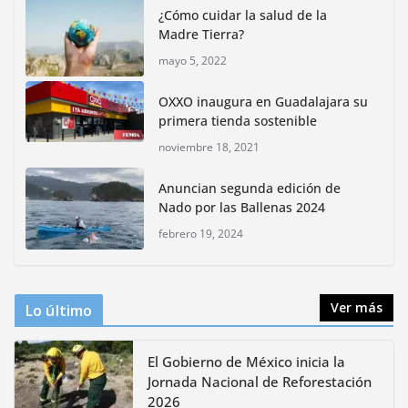
¿Cómo cuidar la salud de la
junio 4, 2026
Madre Tierra?
mayo 5, 2022
Rompe CDMX récords Reto Naturalista Urbano 2026 y
lidera la biodiversidad nacional
OXXO inaugura en Guadalajara su
mayo 18, 2026
primera tienda sostenible
noviembre 18, 2021
CDMX presenta rutas
Anuncian segunda edición de
bioculturales para promover
Nado por las Ballenas 2024
huertos urbanos y jardines
polinizadores
febrero 19, 2024
agosto 4, 2026
Ver más
Lo último
El Gobierno de México inicia la
Jornada Nacional de Reforestación
2026