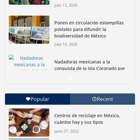
julio 15, 2026
Ponen en circulación estampillas
postales para difundir la
biodiversidad de México
julio 10, 2026
Nadadoras mexicanas a la
conquista de la Isla Coronado por
una causa ambiental
junio 30, 2026
Popular
Recent
Con jornada informativa, Profepa y Humane World
for Animals buscan inhibir tráfico de aves
Centros de reciclaje en México,
junio 15, 2026
cuántos hay y sus tipos
junio 27, 2022
Inauguran nuevo Embarcadero Cuemanco para
reactivar la zona lacustre de Xochimilco