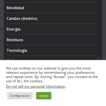
Movilidad
Cambio climático
Energía
Residuos
Tecnología
Cultura
We use cookies on our website to give you the most
relevant experience by remembering your preferences
and repeat visits. By clicking “Accept”, you consent to the
use of ALL the cookies.
Do not sell my personal information
.
Copyright © 2026
NIEVE AZUL 360
. All rights reserved.
Configuración
Accept
Theme:
ColorMag Pro
by ThemeGrill. Powered by
WordPress
.