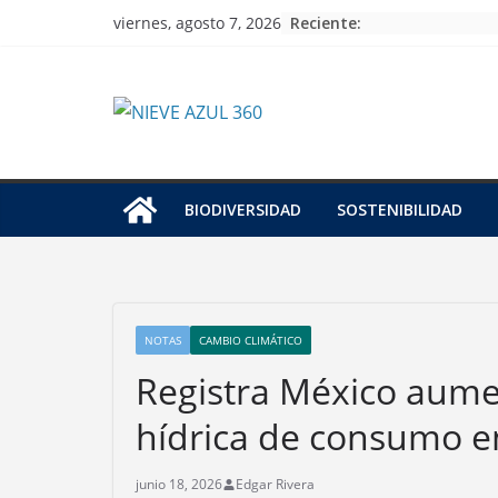
Skip
Reciente:
viernes, agosto 7, 2026
to
content
BIODIVERSIDAD
SOSTENIBILIDAD
NOTAS
CAMBIO CLIMÁTICO
Registra México aume
hídrica de consumo e
junio 18, 2026
Edgar Rivera