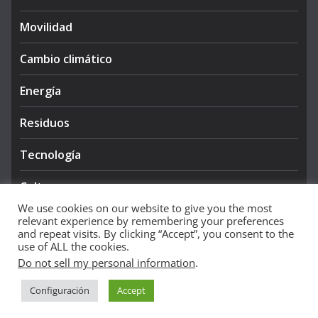
Movilidad
Cambio climático
Energía
Residuos
Tecnología
Cultura
We use cookies on our website to give you the most
relevant experience by remembering your preferences
and repeat visits. By clicking “Accept”, you consent to the
use of ALL the cookies.
Do not sell my personal information
.
Copyright © 2026
NIEVE AZUL 360
. All rights reserved.
Configuración
Accept
Theme:
ColorMag Pro
by ThemeGrill. Powered by
WordPress
.