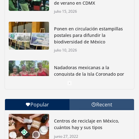
de verano en CDMX
julio 15, 2026
Ponen en circulación estampillas
postales para difundir la
biodiversidad de México
julio 10, 2026
Nadadoras mexicanas a la
conquista de la Isla Coronado por
una causa ambiental
junio 30, 2026
Popular
Recent
Con jornada informativa, Profepa y Humane World
for Animals buscan inhibir tráfico de aves
Centros de reciclaje en México,
junio 15, 2026
cuántos hay y sus tipos
junio 27, 2022
Inauguran nuevo Embarcadero Cuemanco para