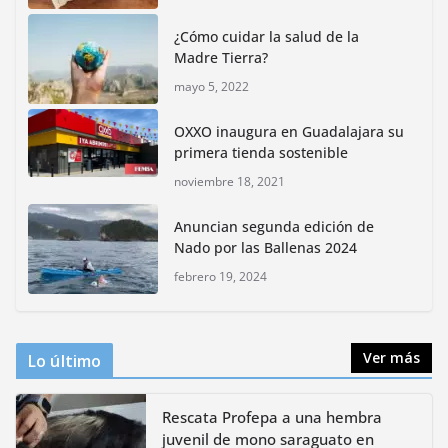
reactivar la zona lacustre de Xochimilco
¿Cómo cuidar la salud de la
junio 4, 2026
Madre Tierra?
mayo 5, 2022
Rompe CDMX récords Reto Naturalista Urbano 2026 y
lidera la biodiversidad nacional
OXXO inaugura en Guadalajara su
mayo 18, 2026
primera tienda sostenible
noviembre 18, 2021
CDMX presenta rutas
Anuncian segunda edición de
bioculturales para promover
Nado por las Ballenas 2024
huertos urbanos y jardines
polinizadores
febrero 19, 2024
agosto 4, 2026
Ver más
Lo último
Rescata Profepa a una hembra
juvenil de mono saraguato en