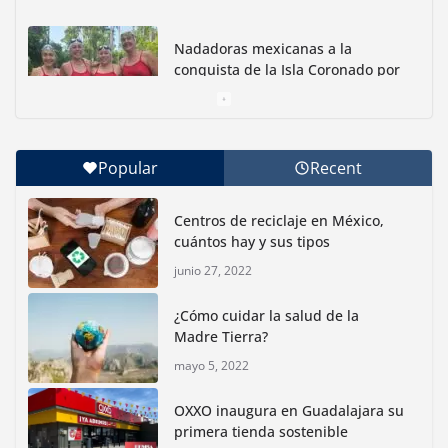
Nadadoras mexicanas a la
conquista de la Isla Coronado por
una causa ambiental
junio 30, 2026
Popular
Recent
Con jornada informativa, Profepa y Humane World
for Animals buscan inhibir tráfico de aves
Centros de reciclaje en México,
junio 15, 2026
cuántos hay y sus tipos
junio 27, 2022
Inauguran nuevo Embarcadero Cuemanco para
reactivar la zona lacustre de Xochimilco
¿Cómo cuidar la salud de la
junio 4, 2026
Madre Tierra?
mayo 5, 2022
Rompe CDMX récords Reto Naturalista Urbano 2026 y
lidera la biodiversidad nacional
OXXO inaugura en Guadalajara su
mayo 18, 2026
primera tienda sostenible