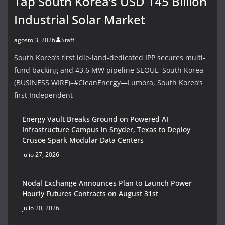
Tap South Korea’s USD 145 Billion
Industrial Solar Market
agosto 3, 2026
Staff
South Korea’s first idle-land-dedicated IPP secures multi-
fund backing and 43.6 MW pipeline SEOUL, South Korea–
(BUSINESS WIRE)–#CleanEnergy—Lumora, South Korea’s
first Independent
Energy Vault Breaks Ground on Powered AI
Infrastructure Campus in Snyder, Texas to Deploy
Crusoe Spark Modular Data Centers
julio 27, 2026
Nodal Exchange Announces Plan to Launch Power
Hourly Futures Contracts on August 31st
julio 20, 2026