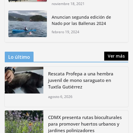
noviembre 18, 2021
CDMX presenta rutas
Anuncian segunda edición de
bioculturales para promover
Nado por las Ballenas 2024
huertos urbanos y jardines
polinizadores
febrero 19, 2024
agosto 4, 2026
Ver más
Lo último
Rescata Profepa a una hembra
juvenil de mono saraguato en
Tuxtla Gutiérrez
agosto 6, 2026
CDMX presenta rutas bioculturales
para promover huertos urbanos y
jardines polinizadores