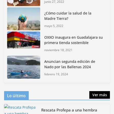
junio 27, 2022
Inauguran nuevo Embarcadero Cuemanco para
reactivar la zona lacustre de Xochimilco
¿Cómo cuidar la salud de la
junio 4, 2026
Madre Tierra?
mayo 5, 2022
Rompe CDMX récords Reto Naturalista Urbano 2026 y
lidera la biodiversidad nacional
OXXO inaugura en Guadalajara su
mayo 18, 2026
primera tienda sostenible
noviembre 18, 2021
CDMX presenta rutas
Anuncian segunda edición de
bioculturales para promover
Nado por las Ballenas 2024
huertos urbanos y jardines
polinizadores
febrero 19, 2024
agosto 4, 2026
Ver más
Lo último
Rescata Profepa a una hembra