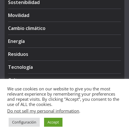
Sostenibilidad
Movilidad
Cambio climático
Energía
Residuos
Tecnología
Cultura
We use cookies on our website to give you the most
relevant experience by remembering your preferences
and repeat visits. By clicking “Accept”, you consent to the
use of ALL the cookies.
Do not sell my personal information
.
Copyright © 2026
NIEVE AZUL 360
. All rights reserved.
Configuración
Accept
Theme:
ColorMag Pro
by ThemeGrill. Powered by
WordPress
.