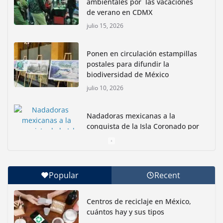
ambientales por las vacaciones
de verano en CDMX
julio 15, 2026
Ponen en circulación estampillas
postales para difundir la
biodiversidad de México
julio 10, 2026
Nadadoras mexicanas a la
conquista de la Isla Coronado por
una causa ambiental
junio 30, 2026
Popular
Recent
Con jornada informativa, Profepa y Humane World
for Animals buscan inhibir tráfico de aves
Centros de reciclaje en México,
junio 15, 2026
cuántos hay y sus tipos