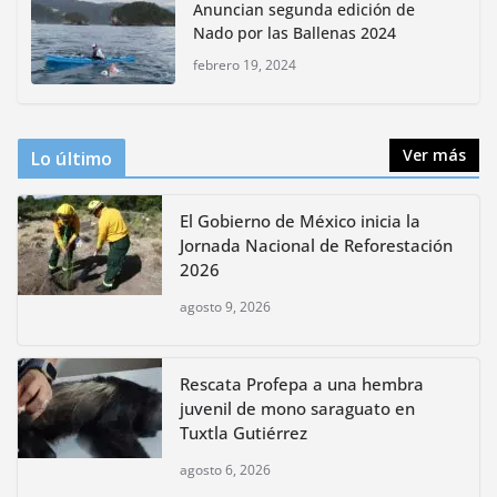
Anuncian segunda edición de
bioculturales para promover
Nado por las Ballenas 2024
huertos urbanos y jardines
polinizadores
febrero 19, 2024
agosto 4, 2026
Ver más
Lo último
El Gobierno de México inicia la
Jornada Nacional de Reforestación
2026
agosto 9, 2026
Rescata Profepa a una hembra
juvenil de mono saraguato en
Tuxtla Gutiérrez
agosto 6, 2026