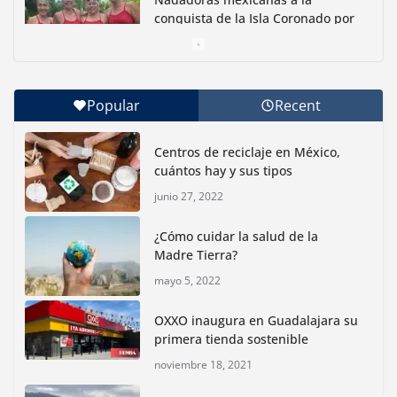
conquista de la Isla Coronado por
una causa ambiental
junio 30, 2026
Popular
Recent
Con jornada informativa, Profepa y Humane World
for Animals buscan inhibir tráfico de aves
Centros de reciclaje en México,
junio 15, 2026
cuántos hay y sus tipos
junio 27, 2022
Inauguran nuevo Embarcadero Cuemanco para
reactivar la zona lacustre de Xochimilco
¿Cómo cuidar la salud de la
junio 4, 2026
Madre Tierra?
mayo 5, 2022
Rompe CDMX récords Reto Naturalista Urbano 2026 y
lidera la biodiversidad nacional
OXXO inaugura en Guadalajara su
mayo 18, 2026
primera tienda sostenible
noviembre 18, 2021
CDMX presenta rutas