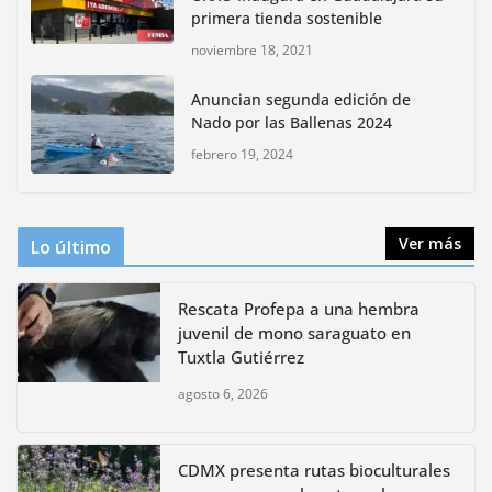
mayo 18, 2026
primera tienda sostenible
noviembre 18, 2021
CDMX presenta rutas
Anuncian segunda edición de
bioculturales para promover
Nado por las Ballenas 2024
huertos urbanos y jardines
polinizadores
febrero 19, 2024
agosto 4, 2026
Ver más
Lo último
Rescata Profepa a una hembra
juvenil de mono saraguato en
Tuxtla Gutiérrez
agosto 6, 2026
CDMX presenta rutas bioculturales