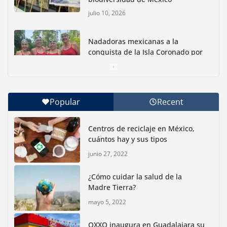
julio 10, 2026
Nadadoras mexicanas a la
conquista de la Isla Coronado por
una causa ambiental
junio 30, 2026
Popular
Recent
Con jornada informativa, Profepa y Humane World
for Animals buscan inhibir tráfico de aves
Centros de reciclaje en México,
junio 15, 2026
cuántos hay y sus tipos
junio 27, 2022
Inauguran nuevo Embarcadero Cuemanco para
reactivar la zona lacustre de Xochimilco
¿Cómo cuidar la salud de la
junio 4, 2026
Madre Tierra?
mayo 5, 2022
Rompe CDMX récords Reto Naturalista Urbano 2026 y
lidera la biodiversidad nacional
OXXO inaugura en Guadalajara su