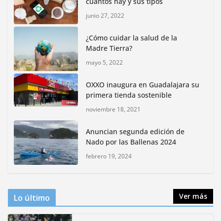
cuántos hay y sus tipos
junio 27, 2022
Inauguran nuevo Embarcadero Cuemanco para
reactivar la zona lacustre de Xochimilco
¿Cómo cuidar la salud de la
junio 4, 2026
Madre Tierra?
mayo 5, 2022
Rompe CDMX récords Reto Naturalista Urbano 2026 y
lidera la biodiversidad nacional
OXXO inaugura en Guadalajara su
mayo 18, 2026
primera tienda sostenible
noviembre 18, 2021
CDMX presenta rutas
Anuncian segunda edición de
bioculturales para promover
Nado por las Ballenas 2024
huertos urbanos y jardines
polinizadores
febrero 19, 2024
agosto 4, 2026
Ver más
Lo último