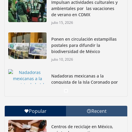
Impulsan actividades culturales y
ambientales por las vacaciones
de verano en CDMX
julio 15, 2026
Ponen en circulación estampillas
postales para difundir la
biodiversidad de México
julio 10, 2026
Nadadoras mexicanas a la
conquista de la Isla Coronado por
una causa ambiental
junio 30, 2026
Popular
Recent
Con jornada informativa, Profepa y Humane World
for Animals buscan inhibir tráfico de aves
Centros de reciclaje en México,
junio 15, 2026