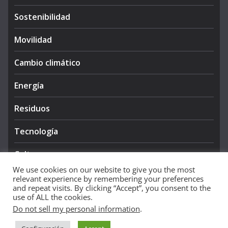
Sostenibilidad
Movilidad
Cambio climático
Energía
Residuos
Tecnología
Cultura
We use cookies on our website to give you the most
relevant experience by remembering your preferences
and repeat visits. By clicking “Accept”, you consent to the
use of ALL the cookies.
Do not sell my personal information
.
Copyright © 2026
NIEVE AZUL 360
. All rights reserved.