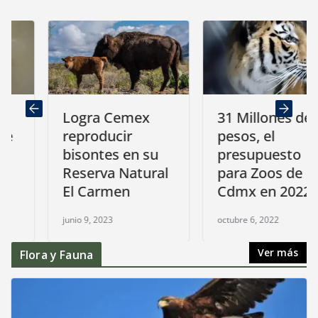
Logra Cemex
31 Millones de
reproducir
pesos, el
bisontes en su
presupuesto
Reserva Natural
para Zoos de
El Carmen
Cdmx en 2022
junio 9, 2023
octubre 6, 2022
Ver más
Flora y Fauna