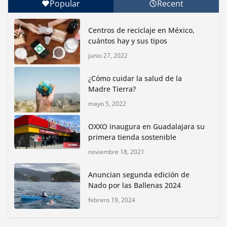
Popular
Recent
Con jornada informativa, Profepa y Humane World
for Animals buscan inhibir tráfico de aves
Centros de reciclaje en México,
junio 15, 2026
cuántos hay y sus tipos
junio 27, 2022
Inauguran nuevo Embarcadero Cuemanco para
reactivar la zona lacustre de Xochimilco
¿Cómo cuidar la salud de la
junio 4, 2026
Madre Tierra?
mayo 5, 2022
Rompe CDMX récords Reto Naturalista Urbano 2026 y
lidera la biodiversidad nacional
OXXO inaugura en Guadalajara su
mayo 18, 2026
primera tienda sostenible
noviembre 18, 2021
CDMX presenta rutas
Anuncian segunda edición de
bioculturales para promover
Nado por las Ballenas 2024
huertos urbanos y jardines
polinizadores
febrero 19, 2024
agosto 4, 2026