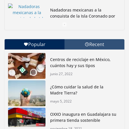
Nadadoras mexicanas a la
conquista de la Isla Coronado por
una causa ambiental
junio 30, 2026
Popular
Recent
Con jornada informativa, Profepa y Humane World
for Animals buscan inhibir tráfico de aves
Centros de reciclaje en México,
junio 15, 2026
cuántos hay y sus tipos
junio 27, 2022
Inauguran nuevo Embarcadero Cuemanco para
reactivar la zona lacustre de Xochimilco
¿Cómo cuidar la salud de la
junio 4, 2026
Madre Tierra?
mayo 5, 2022
Rompe CDMX récords Reto Naturalista Urbano 2026 y
lidera la biodiversidad nacional
OXXO inaugura en Guadalajara su
mayo 18, 2026
primera tienda sostenible
noviembre 18, 2021