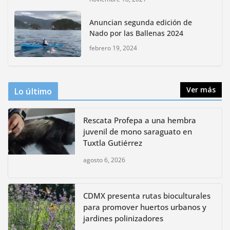
CDMX presenta rutas
Anuncian segunda edición de
bioculturales para promover
Nado por las Ballenas 2024
huertos urbanos y jardines
polinizadores
febrero 19, 2024
agosto 4, 2026
Ver más
Lo último
Rescata Profepa a una hembra
juvenil de mono saraguato en
Tuxtla Gutiérrez
agosto 6, 2026
CDMX presenta rutas bioculturales
para promover huertos urbanos y
jardines polinizadores