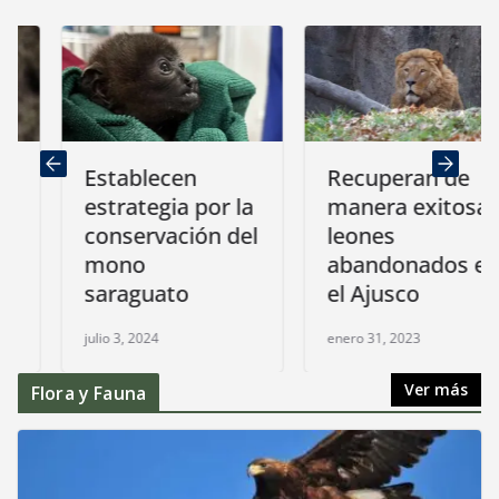
Establecen
Recuperan de
estrategia por la
manera exitosa
conservación del
leones
mono
abandonados en
saraguato
el Ajusco
julio 3, 2024
enero 31, 2023
Ver más
Flora y Fauna