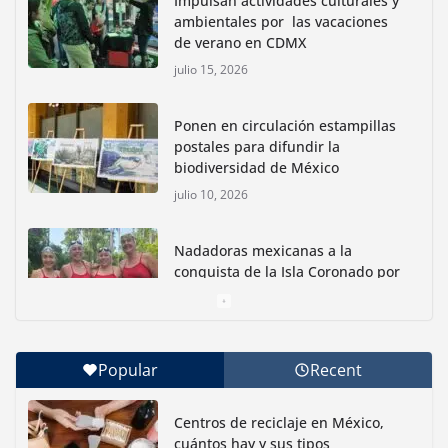
Impulsan actividades culturales y
ambientales por las vacaciones
de verano en CDMX
julio 15, 2026
Ponen en circulación estampillas
postales para difundir la
biodiversidad de México
julio 10, 2026
Nadadoras mexicanas a la
conquista de la Isla Coronado por
una causa ambiental
junio 30, 2026
Popular
Recent
Con jornada informativa, Profepa y Humane World
for Animals buscan inhibir tráfico de aves
Centros de reciclaje en México,
junio 15, 2026
cuántos hay y sus tipos