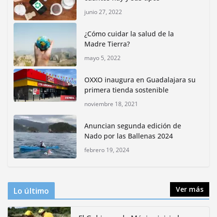
junio 27, 2022
Inauguran nuevo Embarcadero Cuemanco para
reactivar la zona lacustre de Xochimilco
¿Cómo cuidar la salud de la
junio 4, 2026
Madre Tierra?
mayo 5, 2022
Rompe CDMX récords Reto Naturalista Urbano 2026 y
lidera la biodiversidad nacional
OXXO inaugura en Guadalajara su
mayo 18, 2026
primera tienda sostenible
noviembre 18, 2021
CDMX presenta rutas
Anuncian segunda edición de
bioculturales para promover
Nado por las Ballenas 2024
huertos urbanos y jardines
polinizadores
febrero 19, 2024
agosto 4, 2026
Ver más
Lo último