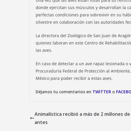
Una vez que las aves están listas para su reintro
donde ejercitan sus músculos y desarrollan la c
perfectas condiciones para sobrevivir en su hábit
silvestre en colaboración con las autoridades fe
La directora del Zoológico de San Juan de Aragó
quienes laboran en este Centro de Rehabilitació
las aves.
En caso de detectar a un ave rapaz lesionada o ví
Procuraduría Federal de Protección al Ambiente, 
México para poder recibir a estas aves.
Déjanos tu comentarios en
TWITTER
o
FACEB
Animalística recibió a más de 2 millones de 
antes