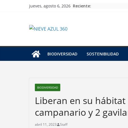
Skip
Reciente:
jueves, agosto 6, 2026
to
content
BIODIVERSIDAD
SOSTENIBILIDAD
BIODIVERSIDAD
Liberan en su hábitat
campanario y 2 gavil
abril 11, 2023
Staff