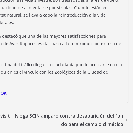
ducción a la vida silvestre, son trasladadas al área de vuelo,
apacidad de alimentarse por sí solas. Cuando están en
at natural, se lleva a cabo la reintroducción a la vida
derales.
n destacó que una de las mayores satisfacciones para
n de Aves Rapaces es dar paso a la reintroducción exitosa de
ctima del tráfico ilegal, la ciudadanía puede acercarse con la
quien es el vínculo con los Zoológicos de la Ciudad de
OOK
visit
Niega SCJN amparo contra desaparición del fon
do para el cambio climático