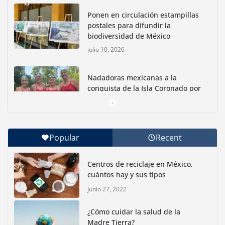
Ponen en circulación estampillas
postales para difundir la
biodiversidad de México
julio 10, 2026
Nadadoras mexicanas a la
conquista de la Isla Coronado por
una causa ambiental
junio 30, 2026
Popular
Recent
Con jornada informativa, Profepa y Humane World
for Animals buscan inhibir tráfico de aves
Centros de reciclaje en México,
junio 15, 2026
cuántos hay y sus tipos
junio 27, 2022
Inauguran nuevo Embarcadero Cuemanco para
reactivar la zona lacustre de Xochimilco
¿Cómo cuidar la salud de la
junio 4, 2026
Madre Tierra?