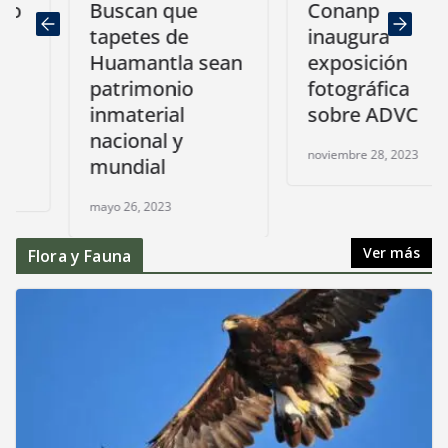
Buscan que
Conanp
tapetes de
inaugura
Huamantla sean
exposición
patrimonio
fotográfica
inmaterial
sobre ADVC
nacional y
noviembre 28, 2023
mundial
mayo 26, 2023
Ver más
Flora y Fauna