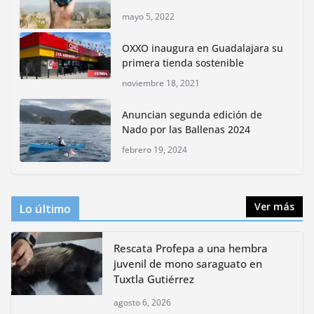
mayo 5, 2022
Rompe CDMX récords Reto Naturalista Urbano 2026 y
lidera la biodiversidad nacional
OXXO inaugura en Guadalajara su
mayo 18, 2026
primera tienda sostenible
noviembre 18, 2021
CDMX presenta rutas
Anuncian segunda edición de
bioculturales para promover
Nado por las Ballenas 2024
huertos urbanos y jardines
polinizadores
febrero 19, 2024
agosto 4, 2026
Ver más
Lo último
Rescata Profepa a una hembra
juvenil de mono saraguato en
Tuxtla Gutiérrez
agosto 6, 2026