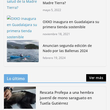
Madre Tierra?
mayo 5, 2022
Rompe CDMX récords Reto Naturalista Urbano 2026 y
lidera la biodiversidad nacional
OXXO inaugura en Guadalajara su
mayo 18, 2026
primera tienda sostenible
noviembre 18, 2021
CDMX presenta rutas
bioculturales para promover
Anuncian segunda edición de
huertos urbanos y jardines
Nado por las Ballenas 2024
polinizadores
febrero 19, 2024
agosto 4, 2026
Ver más
Lo último
Rescata Profepa a una hembra
juvenil de mono saraguato en
Tuxtla Gutiérrez