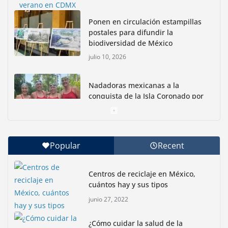
Ponen en circulación estampillas
postales para difundir la
biodiversidad de México
julio 10, 2026
Nadadoras mexicanas a la
conquista de la Isla Coronado por
una causa ambiental
junio 30, 2026
Popular
Recent
Con jornada informativa, Profepa y Humane World
for Animals buscan inhibir tráfico de aves
Centros de reciclaje en México,
junio 15, 2026
cuántos hay y sus tipos
junio 27, 2022
Inauguran nuevo Embarcadero Cuemanco para
reactivar la zona lacustre de Xochimilco
¿Cómo cuidar la salud de la
junio 4, 2026