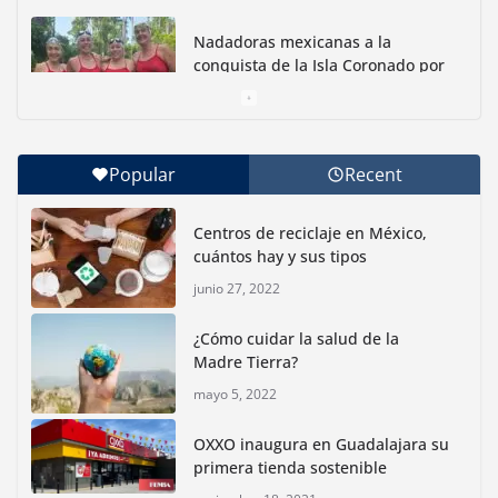
Nadadoras mexicanas a la
conquista de la Isla Coronado por
una causa ambiental
junio 30, 2026
Popular
Recent
Con jornada informativa, Profepa y Humane World
for Animals buscan inhibir tráfico de aves
Centros de reciclaje en México,
junio 15, 2026
cuántos hay y sus tipos
junio 27, 2022
Inauguran nuevo Embarcadero Cuemanco para
reactivar la zona lacustre de Xochimilco
¿Cómo cuidar la salud de la
junio 4, 2026
Madre Tierra?
mayo 5, 2022
Rompe CDMX récords Reto Naturalista Urbano 2026 y
lidera la biodiversidad nacional
OXXO inaugura en Guadalajara su
mayo 18, 2026
primera tienda sostenible