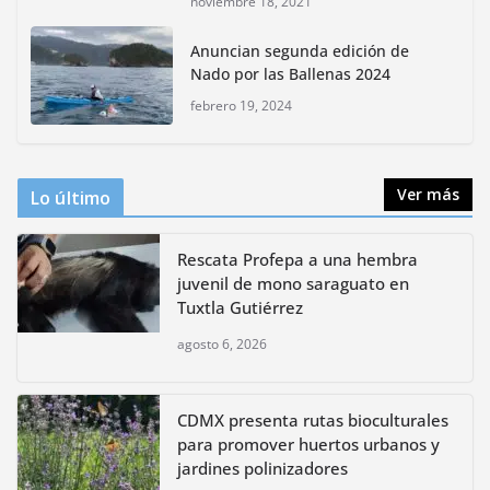
noviembre 18, 2021
CDMX presenta rutas
Anuncian segunda edición de
bioculturales para promover
Nado por las Ballenas 2024
huertos urbanos y jardines
polinizadores
febrero 19, 2024
agosto 4, 2026
Ver más
Lo último
Rescata Profepa a una hembra
juvenil de mono saraguato en
Tuxtla Gutiérrez
agosto 6, 2026
CDMX presenta rutas bioculturales
para promover huertos urbanos y
jardines polinizadores