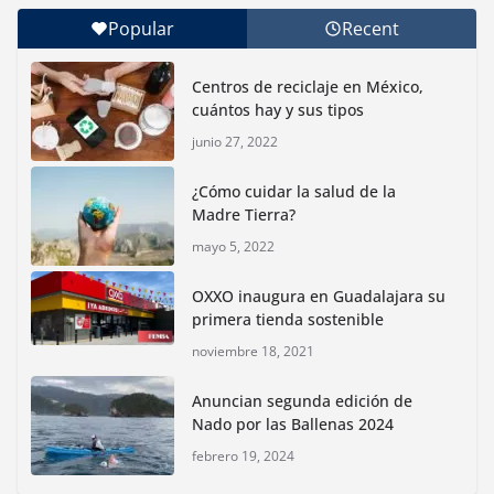
Popular
Recent
Con jornada informativa, Profepa y Humane World
for Animals buscan inhibir tráfico de aves
Centros de reciclaje en México,
junio 15, 2026
cuántos hay y sus tipos
junio 27, 2022
Inauguran nuevo Embarcadero Cuemanco para
reactivar la zona lacustre de Xochimilco
¿Cómo cuidar la salud de la
junio 4, 2026
Madre Tierra?
mayo 5, 2022
Rompe CDMX récords Reto Naturalista Urbano 2026 y
lidera la biodiversidad nacional
OXXO inaugura en Guadalajara su
mayo 18, 2026
primera tienda sostenible
noviembre 18, 2021
CDMX presenta rutas
Anuncian segunda edición de
bioculturales para promover
Nado por las Ballenas 2024
huertos urbanos y jardines
polinizadores
febrero 19, 2024
agosto 4, 2026