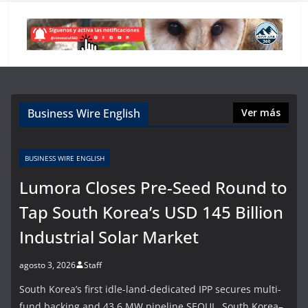
Business Wire English
Ver más
BUSINESS WIRE ENGLISH
Lumora Closes Pre-Seed Round to
Tap South Korea’s USD 145 Billion
Industrial Solar Market
agosto 3, 2026
Staff
South Korea’s first idle-land-dedicated IPP secures multi-
fund backing and 43.6 MW pipeline SEOUL, South Korea–