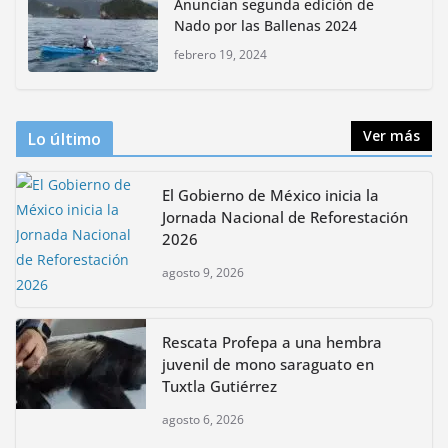
Anuncian segunda edición de
bioculturales para promover
Nado por las Ballenas 2024
huertos urbanos y jardines
polinizadores
febrero 19, 2024
agosto 4, 2026
Ver más
Lo último
El Gobierno de México inicia la
Jornada Nacional de Reforestación
2026
agosto 9, 2026
Rescata Profepa a una hembra
juvenil de mono saraguato en
Tuxtla Gutiérrez
agosto 6, 2026