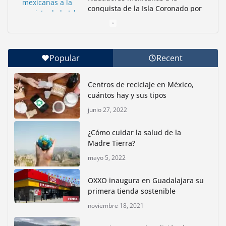
conquista de la Isla Coronado por
una causa ambiental
junio 30, 2026
Popular
Recent
Con jornada informativa, Profepa y Humane World
for Animals buscan inhibir tráfico de aves
Centros de reciclaje en México,
junio 15, 2026
cuántos hay y sus tipos
junio 27, 2022
Inauguran nuevo Embarcadero Cuemanco para
reactivar la zona lacustre de Xochimilco
¿Cómo cuidar la salud de la
junio 4, 2026
Madre Tierra?
mayo 5, 2022
Rompe CDMX récords Reto Naturalista Urbano 2026 y
lidera la biodiversidad nacional
OXXO inaugura en Guadalajara su
mayo 18, 2026
primera tienda sostenible
noviembre 18, 2021
CDMX presenta rutas