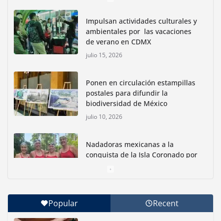
Impulsan actividades culturales y
ambientales por las vacaciones
de verano en CDMX
julio 15, 2026
Ponen en circulación estampillas
postales para difundir la
biodiversidad de México
julio 10, 2026
Nadadoras mexicanas a la
conquista de la Isla Coronado por
una causa ambiental
junio 30, 2026
Popular
Recent
Con jornada informativa, Profepa y Humane World
for Animals buscan inhibir tráfico de aves