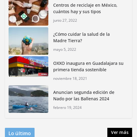
Centros de reciclaje en México,
junio 15, 2026
cuántos hay y sus tipos
junio 27, 2022
Inauguran nuevo Embarcadero Cuemanco para
reactivar la zona lacustre de Xochimilco
¿Cómo cuidar la salud de la
junio 4, 2026
Madre Tierra?
mayo 5, 2022
Rompe CDMX récords Reto Naturalista Urbano 2026 y
lidera la biodiversidad nacional
OXXO inaugura en Guadalajara su
mayo 18, 2026
primera tienda sostenible
noviembre 18, 2021
CDMX presenta rutas
Anuncian segunda edición de
bioculturales para promover
Nado por las Ballenas 2024
huertos urbanos y jardines
polinizadores
febrero 19, 2024
agosto 4, 2026
Ver más
Lo último