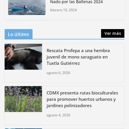
Nado por las Ballenas 2024
huertos urbanos y jardines
polinizadores
febrero 19, 2024
agosto 4, 2026
Ver más
Lo último
Rescata Profepa a una hembra
juvenil de mono saraguato en
Tuxtla Gutiérrez
agosto 6, 2026
CDMX presenta rutas bioculturales
para promover huertos urbanos y
jardines polinizadores
agosto 4, 2026