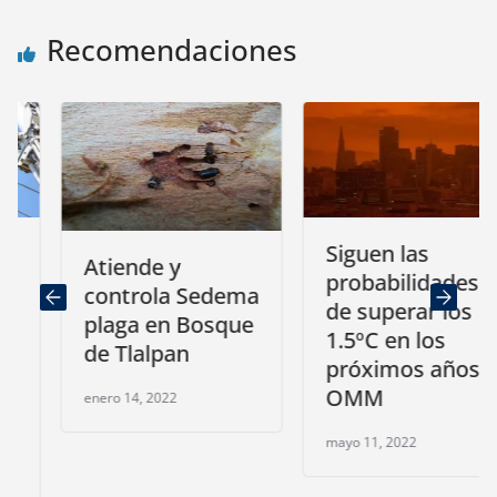
Recomendaciones
Siguen las
Atiende y
probabilidades
controla Sedema
de superar los
plaga en Bosque
1.5ºC en los
de Tlalpan
próximos años:
OMM
enero 14, 2022
mayo 11, 2022