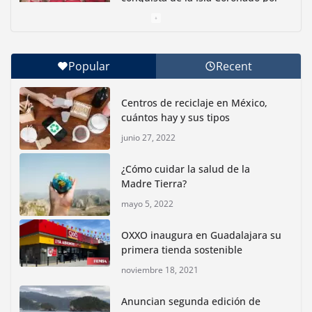
una causa ambiental
junio 30, 2026
Popular
Recent
Con jornada informativa, Profepa y Humane World
for Animals buscan inhibir tráfico de aves
Centros de reciclaje en México,
junio 15, 2026
cuántos hay y sus tipos
junio 27, 2022
Inauguran nuevo Embarcadero Cuemanco para
reactivar la zona lacustre de Xochimilco
¿Cómo cuidar la salud de la
junio 4, 2026
Madre Tierra?
mayo 5, 2022
Rompe CDMX récords Reto Naturalista Urbano 2026 y
lidera la biodiversidad nacional
OXXO inaugura en Guadalajara su
mayo 18, 2026
primera tienda sostenible
noviembre 18, 2021
CDMX presenta rutas
Anuncian segunda edición de
bioculturales para promover