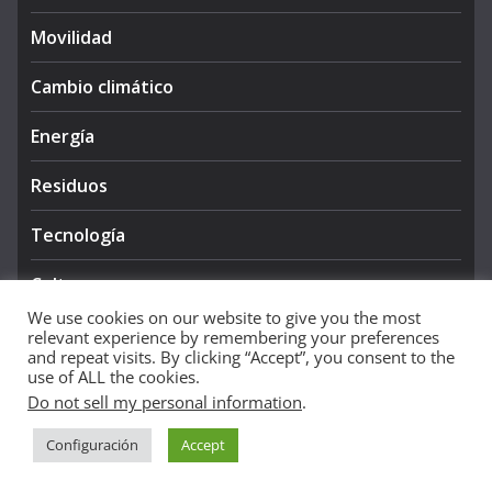
Movilidad
Cambio climático
Energía
Residuos
Tecnología
Cultura
We use cookies on our website to give you the most
relevant experience by remembering your preferences
and repeat visits. By clicking “Accept”, you consent to the
use of ALL the cookies.
Do not sell my personal information
.
Copyright © 2026
NIEVE AZUL 360
. All rights reserved.
Configuración
Accept
Theme:
ColorMag Pro
by ThemeGrill. Powered by
WordPress
.