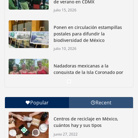
de verano en CDMX
julio 15, 2026
Ponen en circulación estampillas
postales para difundir la
biodiversidad de México
julio 10, 2026
Nadadoras mexicanas a la
conquista de la Isla Coronado por
una causa ambiental
junio 30, 2026
Popular
Recent
Con jornada informativa, Profepa y Humane World
for Animals buscan inhibir tráfico de aves
Centros de reciclaje en México,
junio 15, 2026
cuántos hay y sus tipos
junio 27, 2022
Inauguran nuevo Embarcadero Cuemanco para