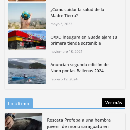
reactivar la zona lacustre de Xochimilco
¿Cómo cuidar la salud de la
junio 4, 2026
Madre Tierra?
mayo 5, 2022
Rompe CDMX récords Reto Naturalista Urbano 2026 y
lidera la biodiversidad nacional
OXXO inaugura en Guadalajara su
mayo 18, 2026
primera tienda sostenible
noviembre 18, 2021
CDMX presenta rutas
Anuncian segunda edición de
bioculturales para promover
Nado por las Ballenas 2024
huertos urbanos y jardines
polinizadores
febrero 19, 2024
agosto 4, 2026
Ver más
Lo último
Rescata Profepa a una hembra
juvenil de mono saraguato en