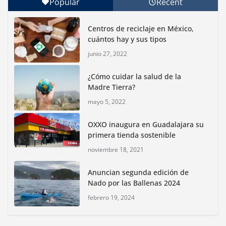
Popular
Recent
Con jornada informativa, Profepa y Humane World
for Animals buscan inhibir tráfico de aves
Centros de reciclaje en México,
junio 15, 2026
cuántos hay y sus tipos
junio 27, 2022
Inauguran nuevo Embarcadero Cuemanco para
reactivar la zona lacustre de Xochimilco
¿Cómo cuidar la salud de la
junio 4, 2026
Madre Tierra?
mayo 5, 2022
Rompe CDMX récords Reto Naturalista Urbano 2026 y
lidera la biodiversidad nacional
OXXO inaugura en Guadalajara su
mayo 18, 2026
primera tienda sostenible
noviembre 18, 2021
CDMX presenta rutas
Anuncian segunda edición de
bioculturales para promover
Nado por las Ballenas 2024
huertos urbanos y jardines
polinizadores
febrero 19, 2024
agosto 4, 2026