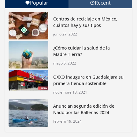
Popular
Recent
Con jornada informativa, Profepa y Humane World
for Animals buscan inhibir tráfico de aves
Centros de reciclaje en México,
junio 15, 2026
cuántos hay y sus tipos
junio 27, 2022
Inauguran nuevo Embarcadero Cuemanco para
reactivar la zona lacustre de Xochimilco
¿Cómo cuidar la salud de la
junio 4, 2026
Madre Tierra?
mayo 5, 2022
Rompe CDMX récords Reto Naturalista Urbano 2026 y
lidera la biodiversidad nacional
OXXO inaugura en Guadalajara su
mayo 18, 2026
primera tienda sostenible
noviembre 18, 2021
CDMX presenta rutas
Anuncian segunda edición de
bioculturales para promover
Nado por las Ballenas 2024
huertos urbanos y jardines
polinizadores
febrero 19, 2024
agosto 4, 2026